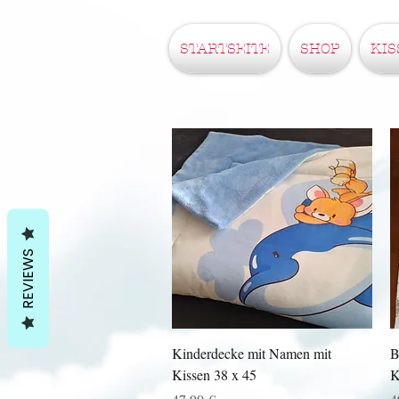
STARTSEITE
SHOP
KIS
REVIEWS
Schnellansicht
Kinderdecke mit Namen mit
B
Kissen 38 x 45
K
Preis
S