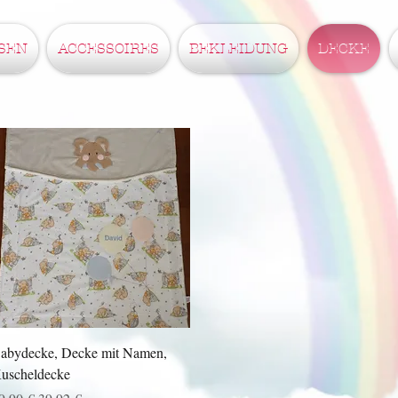
SEN
ACCESSOIRES
BEKLEIDUNG
DECKE
Schnellansicht
abydecke, Decke mit Namen,
uscheldecke
tandardpreis
Sale-Preis