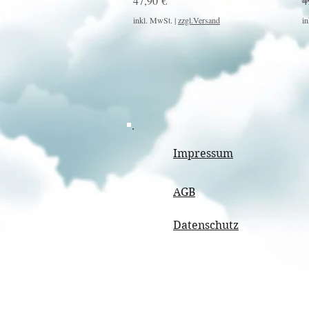
47,90 €
4
inkl. MwSt.
|
zzgl.Versand
in
Impressum
AGB
Datenschutz