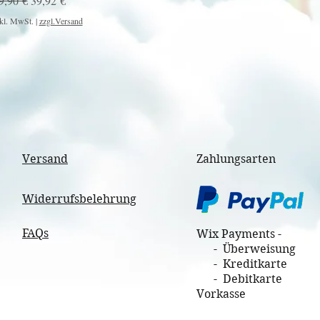
9,90 €
39,92 €
kl. MwSt.
|
zzgl.Versand
Versand
Zahlungsarten
Widerrufsbelehrung
FAQs
Wix Payments -
- Überweisung
- Kreditkarte
- Debitkarte
Vorkasse