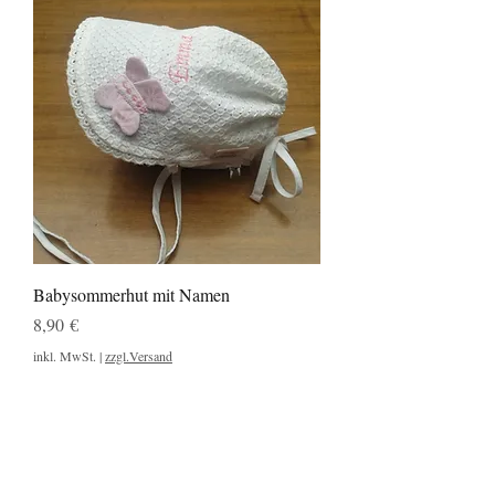
Babysommerhut mit Namen
Preis
8,90 €
inkl. MwSt.
|
zzgl.Versand