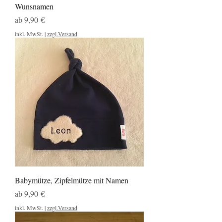
Wunsnamen
Sale-Preis
ab
9,90 €
inkl. MwSt.
|
zzgl.Versand
Babymütze, Zipfelmütze mit Namen
Sale-Preis
ab
9,90 €
inkl. MwSt.
|
zzgl.Versand