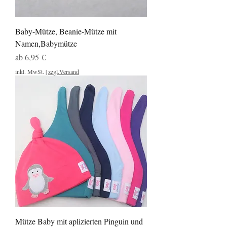
Baby-Mütze, Beanie-Mütze mit
Namen,Babymütze
Sale-Preis
ab
6,95 €
inkl. MwSt.
|
zzgl.Versand
Mütze Baby mit aplizierten Pinguin und