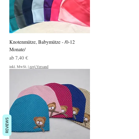
Knotenmütze, Babymütze - /0-12
Monate/
Sale-Preis
ab
7,40 €
inkl. MwSt.
|
zzgl.Versand
REVIEWS