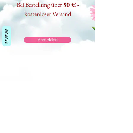
Bei Bestellung über
50 €
-
kostenloser Versand
REVIEWS
Anmelden