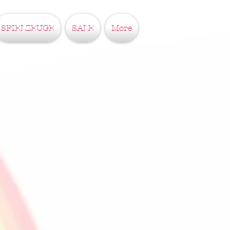
SPIELZEUGE
SALE
More