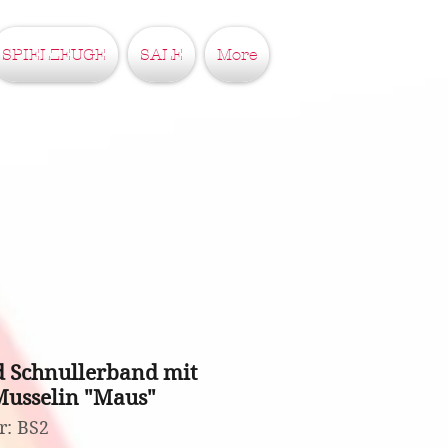
SPIELZEUGE
SALE
More
d Schnullerband mit
usselin "Maus"
: BS2