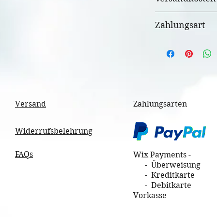
3,35 € innerhalb
Zahlungsart
Bei Bestellung 
Versandkosten e
Vorkasse
nach Gewicht un
Paypal
Kreditkarten/EC
Payment WIX
Versand
Zahlungsarten
Widerrufsbelehrung
FAQs
Wix Payments -
- Überweisung
- Kreditkarte
- Debitkarte
Vorkasse