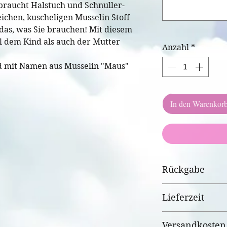
 braucht Halstuch und Schnuller-
ichen, kuscheligen Musselin Stoff
 das, was Sie brauchen! Mit diesem
 dem Kind als auch der Mutter
Anzahl
*
d mit Namen aus Musselin "Maus"
In den Warenkor
Rückgabe
Standart , wenn
Lieferzeit
personalisiert i
ausser der Fälle
3-5 Werktage
Versandkosten
Verarbeitung od