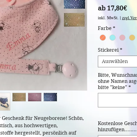
Sal
ab
17,80€
Pre
inkl. MwSt.
|
zzgl.Ver
Farbe
*
Stickerei
*
Auswählen
Bitte, Wunschna
ohne Namen asge
bitte "keine"
*
ür Geschenk für Neugeborene! Schön,
Kostenlose Gesc
aktisch, aus hochwertigen,
hinzufügen.........
offe hergestellt, persönlich auf