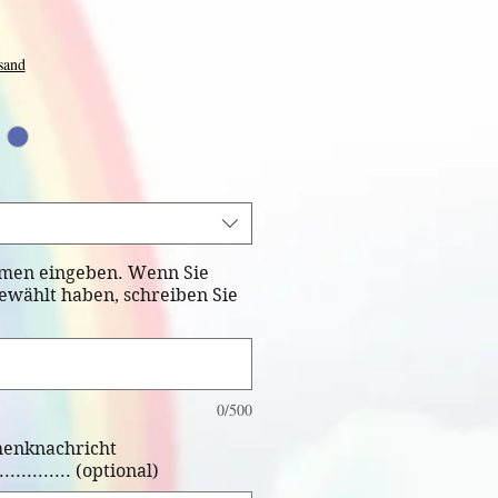
e-
is
sand
men eingeben. Wenn Sie
wählt haben, schreiben Sie
0/500
henknachricht
............ (optional)