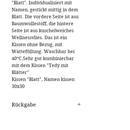
"Blatt". Individualisiert mit
Namen, gestickt mittig in dem
Blatt. Die vordere Seite ist aus
Baumwollestoff, die hintere
Seite ist aus kuschelweiches
Wellnessvlies. Das ist ein
Kissen ohne Bezug, mit
Wattefüllung. Waschbar bei
40°C.Sehr gut kombinierbar
mit dem Kissen "Tedy mit
Blätter"
Kissen "Blatt", Namen kissen
30x30
Rückgabe
Standart , wenn es ohne
Zahlungsarten
Namen ist. Wenn
personalisiert ist - Rückgabe