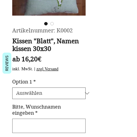
Artikelnummer: K0002
Kissen "Blatt", Namen
kissen 30x30
REVIEWS
Sale-
ab
16,20€
Preis
inkl. MwSt.
|
zzgl.Versand
Option 1
*
Bitte, Wunschnamen
eingeben
*