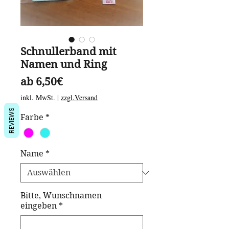
Schnullerband mit
Namen und Ring
Sale-
ab
6,50€
Preis
inkl. MwSt.
|
zzgl.Versand
REVIEWS
Farbe
*
Name
*
Bitte, Wunschnamen
eingeben
*