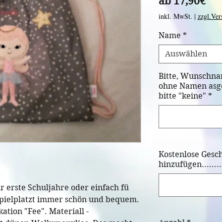
Sal
ab
17,90€
Pre
inkl. MwSt.
|
zzgl.Ver
Name
*
Auswählen
Bitte, Wunschna
ohne Namen asge
bitte "keine"
*
Kostenlose Gesc
hinzufügen.........
r erste Schuljahre oder einfach fü
rspielplatzt immer schön und bequem.
kation "Fee". Materiall -