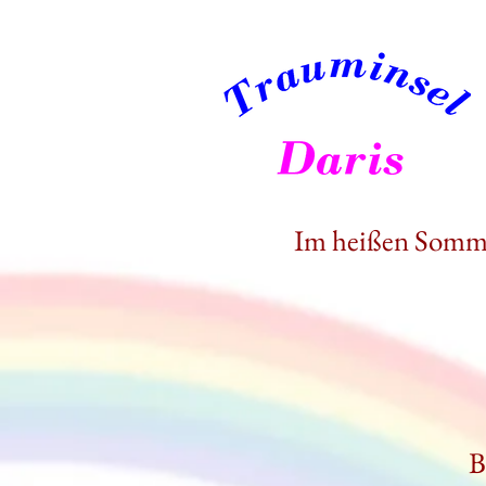
Im heißen Somme
B