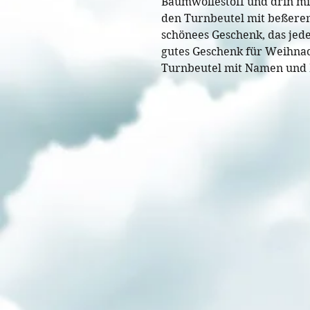
Baumwollestoff und drin m
den Turnbeutel mit beßeren
schönees Geschenk, das jed
gutes Geschenk für Weihna
Turnbeutel mit Namen und 