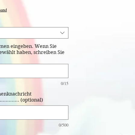
e-
is
sand
men eingeben. Wenn Sie
wählt haben, schreiben Sie
0/15
henknachricht
............ (optional)
0/500