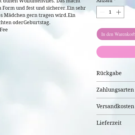
Anzahl
*
it dünen Wollumenvlies. Das macht
 Form und fest und sicherer.Ein sehr
es Mädchen gern tragen wird.Ein
chten oderGeburtstag.
Fee
In den Warenkor
Rückgabe
Standart, ausser
Zahlungsarten
Personalisierung
Vorkasse
Versandkosten
Paypal
Kreditkarten/EC
3,35€
Lieferzeit
WIX Payment
Bei Bestellung 
Versandkosten e
3-5 Tage