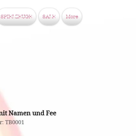
SPIELZEUGE
SALE
More
mit Namen und Fee
r: TB0001